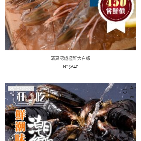
清真認證極鮮大白蝦
NT$
640
加入購物車
Add 
OUT OF STOCK
wishl