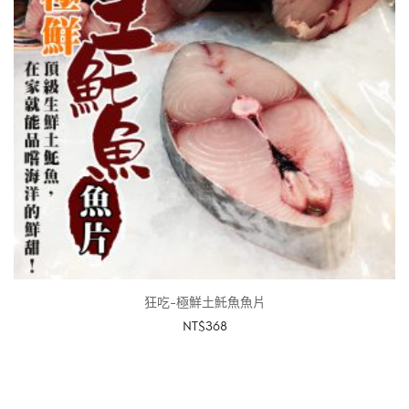
狂吃-極鮮土魠魚魚片
NT$
368
加入購物車