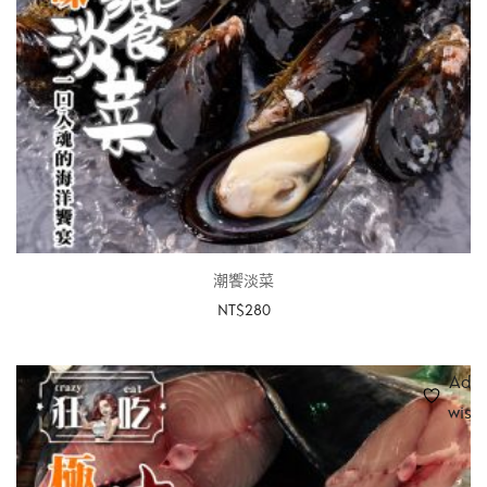
潮饗淡菜
NT$
280
查看內容
Add 
wishl