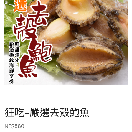
狂吃-嚴選去殼鮑魚
NT$
880