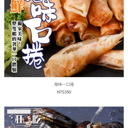
海味一口捲
NT$
350
加入購物車
Add 
OUT OF STOCK
wishl