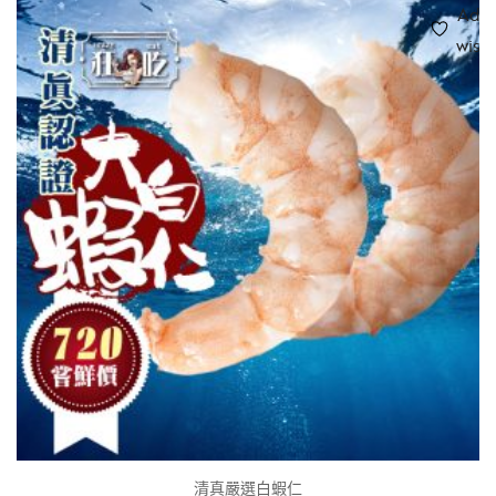
Add 
wishl
清真嚴選白蝦仁